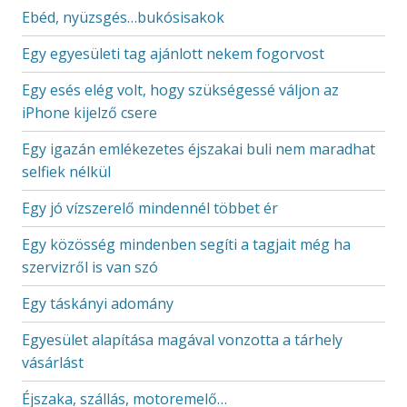
Ebéd, nyüzsgés…bukósisakok
Egy egyesületi tag ajánlott nekem fogorvost
Egy esés elég volt, hogy szükségessé váljon az
iPhone kijelző csere
Egy igazán emlékezetes éjszakai buli nem maradhat
selfiek nélkül
Egy jó vízszerelő mindennél többet ér
Egy közösség mindenben segíti a tagjait még ha
szervizről is van szó
Egy táskányi adomány
Egyesület alapítása magával vonzotta a tárhely
vásárlást
Éjszaka, szállás, motoremelő…