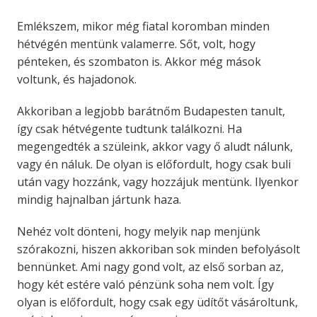
Emlékszem, mikor még fiatal koromban minden
hétvégén mentünk valamerre. Sőt, volt, hogy
pénteken, és szombaton is. Akkor még mások
voltunk, és hajadonok.
Akkoriban a legjobb barátnőm Budapesten tanult,
így csak hétvégente tudtunk találkozni. Ha
megengedték a szüleink, akkor vagy ő aludt nálunk,
vagy én náluk. De olyan is előfordult, hogy csak buli
után vagy hozzánk, vagy hozzájuk mentünk. Ilyenkor
mindig hajnalban jártunk haza.
Nehéz volt dönteni, hogy melyik nap menjünk
szórakozni, hiszen akkoriban sok minden befolyásolt
bennünket. Ami nagy gond volt, az első sorban az,
hogy két estére való pénzünk soha nem volt. Így
olyan is előfordult, hogy csak egy üdítőt vásároltunk,