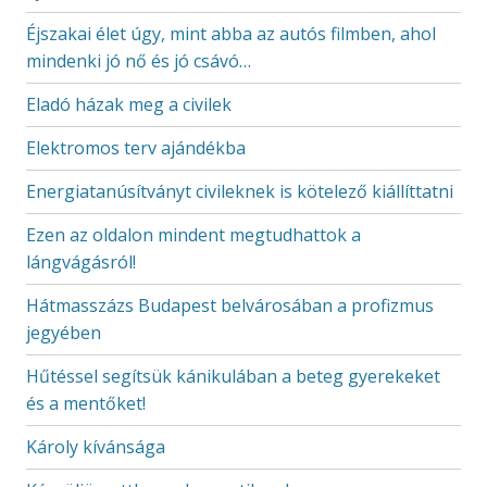
Éjszakai élet úgy, mint abba az autós filmben, ahol
mindenki jó nő és jó csávó…
Eladó házak meg a civilek
Elektromos terv ajándékba
Energiatanúsítványt civileknek is kötelező kiállíttatni
Ezen az oldalon mindent megtudhattok a
lángvágásról!
Hátmasszázs Budapest belvárosában a profizmus
jegyében
Hűtéssel segítsük kánikulában a beteg gyerekeket
és a mentőket!
Károly kívánsága