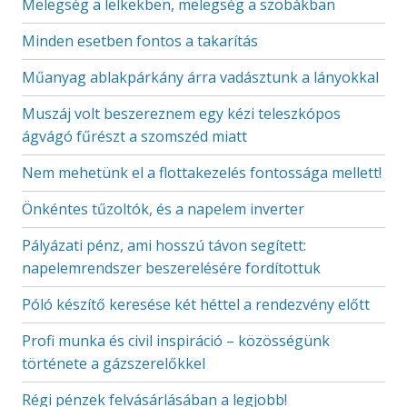
Melegség a lelkekben, melegség a szobákban
Minden esetben fontos a takarítás
Műanyag ablakpárkány árra vadásztunk a lányokkal
Muszáj volt beszereznem egy kézi teleszkópos
ágvágó fűrészt a szomszéd miatt
Nem mehetünk el a flottakezelés fontossága mellett!
Önkéntes tűzoltók, és a napelem inverter
Pályázati pénz, ami hosszú távon segített:
napelemrendszer beszerelésére fordítottuk
Póló készítő keresése két héttel a rendezvény előtt
Profi munka és civil inspiráció – közösségünk
története a gázszerelőkkel
Régi pénzek felvásárlásában a legjobb!