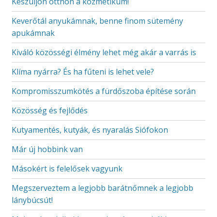
Készüljön otthon a kozmetikum!
Keverőtál anyukámnak, benne finom sütemény
apukámnak
Kiváló közösségi élmény lehet még akár a varrás is
Klíma nyárra? És ha fűteni is lehet vele?
Kompromisszumkötés a fürdőszoba építése során
Közösség és fejlődés
Kutyamentés, kutyák, és nyaralás Siófokon
Már új hobbink van
Másokért is felelősek vagyunk
Megszerveztem a legjobb barátnőmnek a legjobb
lánybúcsút!