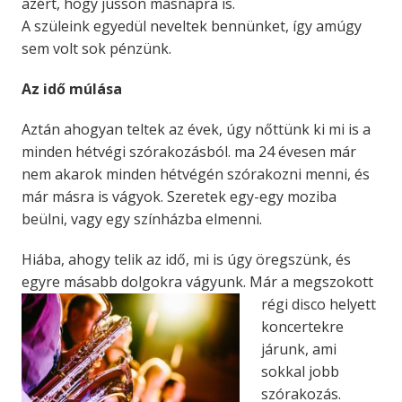
azért, hogy jusson másnapra is.
A szüleink egyedül neveltek bennünket, így amúgy
sem volt sok pénzünk.
Az idő múlása
Aztán ahogyan teltek az évek, úgy nőttünk ki mi is a
minden hétvégi szórakozásból. ma 24 évesen már
nem akarok minden hétvégén szórakozni menni, és
már másra is vágyok. Szeretek egy-egy moziba
beülni, vagy egy színházba elmenni.
Hiába, ahogy telik az idő, mi is úgy öregszünk, és
egyre másabb dolgokra vágyunk. Már a megszokott
régi disco helyett
koncertekre
járunk, ami
sokkal jobb
szórakozás.