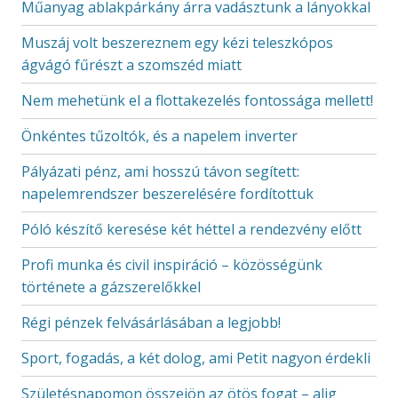
Műanyag ablakpárkány árra vadásztunk a lányokkal
Muszáj volt beszereznem egy kézi teleszkópos
ágvágó fűrészt a szomszéd miatt
Nem mehetünk el a flottakezelés fontossága mellett!
Önkéntes tűzoltók, és a napelem inverter
Pályázati pénz, ami hosszú távon segített:
napelemrendszer beszerelésére fordítottuk
Póló készítő keresése két héttel a rendezvény előtt
Profi munka és civil inspiráció – közösségünk
története a gázszerelőkkel
Régi pénzek felvásárlásában a legjobb!
Sport, fogadás, a két dolog, ami Petit nagyon érdekli
Születésnapomon összejön az ötös fogat – alig