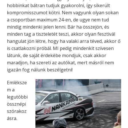
hobbinkat bátran tudjuk gyakorolni, így sikerült
kompromisszumot kötni. Nem vagyunk olyan sokan
a csoportban maximum 24-en, de ugye nem tud
mindig mindenki jelen lenni. Bár ha összejön, és
minden tag a tiszteletét teszi, akkor olyan fesztivál
hangulat jön létre, hogy ha valaki arra téved, akkor ő
is csatlakozni próbál. MI pedig mindenkit szívesen
látunk, de saját érdekébe mondjuk, csak akkor
maradjon, ha szereti az autókat, mert másról nem
igazán fog nálunk beszélgetni!
Emléksze
m a
legutóbbi
össznépi
szórakoz
ásra.