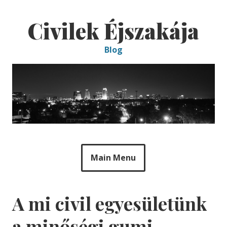
Skip
to
Civilek Éjszakája
content
Blog
Main Menu
A mi civil egyesületünk
a minőségi gumi