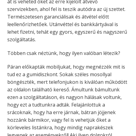
át is veheted őket az erre kijelölt átvevő
szervizekben, ahol fel is teszik autódra az új szettet.
Természetesen garanciálisak és átvétel előtt
leellenőrizhetőek. Utánvéttel és bankkártyával is
lehet fizetni, tehát egy gyors, egyszerű és nagyszerű
szolgáltatás.
Többen csak néztünk, hogy ilyen valóban létezik?
Páran előkapták mobiljukat, hogy megnézzék mit is
tud ez a gumidiszkont. Sokak széles mosollyal
böngészték, mert telefonjukon is kiválóan működött
az oldalon található kereső. Ámultunk bámultunk
ezen a szolgáltatáson, és nagyon hálásak voltunk,
hogy ezt a tudtunkra adták. Felajánlottuk a
srácoknak, hogy ha erre járnak, bátran jöjjenek
hozzánk bármikor, vagy fel is vehetjük őket a
körleveles listánkra, hogy mindig naprakészek
legyenek az eseményekről! Aki ilyen dolgokról