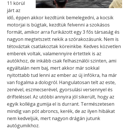
11 körül
járt az
idő, éppen akkor kezdtünk bemelegedni, a kocsik
motorjai is búgtak, kezdtük felvenni a szokásos
formát, amikor arra furikázott egy 3 fős társaság és
nagyon megtetszett nekik a szórakozásunk. Nem is
tétováztak csatlakoztak köreinkbe. Kedves közvetlen
emberek voltak, valamennyire értettek is az
autókhoz, de inkább csak felhasználói szinten, ami
egyáltalán nem baj, mert akkor már sokkal
nyitottabb tud lenni az ember az új infókra, ha már
van fogalma a dologról. Hangulatosan telt az este,
zenével, eszmecserével, gyorsulási versennyel és
drifteléssel. Az utóbbi annyira jól sikerült, hogy az
egyik kolléga gumija el is durrant. Természetesen
mindig van pót abroncs, kerék, de az ilyen hibákat
nem kedveljük, mert nagyon drágán jutunk
autógumikhoz.