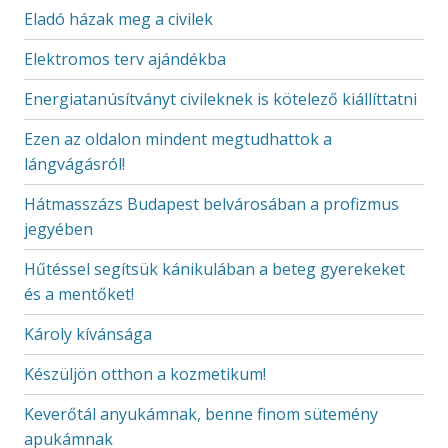
Eladó házak meg a civilek
Elektromos terv ajándékba
Energiatanúsítványt civileknek is kötelező kiállíttatni
Ezen az oldalon mindent megtudhattok a
lángvágásról!
Hátmasszázs Budapest belvárosában a profizmus
jegyében
Hűtéssel segítsük kánikulában a beteg gyerekeket
és a mentőket!
Károly kívánsága
Készüljön otthon a kozmetikum!
Keverőtál anyukámnak, benne finom sütemény
apukámnak