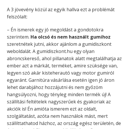
A 3 jövevény közül az egyik hallva ezt a problémát
felszólalt:
– Én ismerek egy jó megoldást a gondotokra
szerintem.
Ha olcsó és nem használt gumihoz
szeretnétek jutni, akkor ajánlom a gumidiszkont
weboldalát. A gumidiszkont.hu egy olyan
abroncskereső, ahol pillanatok alatt megtalálhatja az
ember azt a márkát, terméket, amire szüksége van,
legyen szó akár kisteherautó vagy motor gumiról
egyaránt. Garnitúra vásárlása esetén igen jó áron
lehet darabjához hozzájutni és nem győzöm
hangsúlyozni, hogy tényleg minden termék új! A
szállítási feltételek nagyszerűek és gyakoriak az
akciók is! Én amióta ismerem ezt az oldalt,
szolgáltatást, azóta nem használok mást, mert
szállíttathatod házhoz, az ország egész területén, de