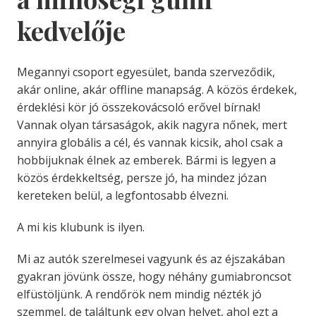
kedvelője
Megannyi csoport egyesület, banda szerveződik,
akár online, akár offline manapság. A közös érdekek,
érdeklési kör jó összekovácsoló erővel bírnak!
Vannak olyan társaságok, akik nagyra nőnek, mert
annyira globális a cél, és vannak kicsik, ahol csak a
hobbijuknak élnek az emberek. Bármi is legyen a
közös érdekkeltség, persze jó, ha mindez józan
kereteken belül, a legfontosabb élvezni.
A mi kis klubunk is ilyen.
Mi az autók szerelmesei vagyunk és az éjszakában
gyakran jövünk össze, hogy néhány gumiabroncsot
elfüstöljünk. A rendőrök nem mindig nézték jó
szemmel, de találtunk egy olyan helyet, ahol ezt a