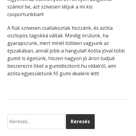
számol be, azt szívesen látjuk a mi kis
csoportunkban!
A fiúk szívesen csatlakoztak hozzánk, és azóta
oszlopos tagokká váltak. Mindig örülünk, ha
gyarapszunk, mert minél többen vagyunk az
éjszakában, annál jobb a hangulat! Azóta jóval több
gumit is égetünk, hiszen nagyon jó áron tudjuk
beszerezni őket a gumidiszkont.hu oldalról, ami
azóta egyesületünk fő gumi dealere lett!
Keresés: