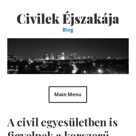
Skip
to
Civilek Éjszakája
content
Blog
Main Menu
A civil egyesületben is
figyelnek a korszerű