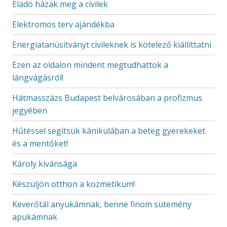
Eladó házak meg a civilek
Elektromos terv ajándékba
Energiatanúsítványt civileknek is kötelező kiállíttatni
Ezen az oldalon mindent megtudhattok a
lángvágásról!
Hátmasszázs Budapest belvárosában a profizmus
jegyében
Hűtéssel segítsük kánikulában a beteg gyerekeket
és a mentőket!
Károly kívánsága
Készüljön otthon a kozmetikum!
Keverőtál anyukámnak, benne finom sütemény
apukámnak