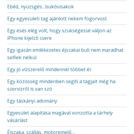
Ebéd, nyüzsgés…bukósisakok
Egy egyesületi tag ajánlott nekem fogorvost
Egy esés elég volt, hogy szükségessé váljon az
iPhone kijelző csere
Egy igazán emlékezetes éjszakai buli nem maradhat
selfiek nélkül
Egy jó vízszerelő mindennél többet ér
Egy közösség mindenben segíti a tagjait még ha
szervizről is van szó
Egy táskányi adomány
Egyesület alapítása magával vonzotta a tárhely
vásárlást
Éjszaka, szállás, motoremelő…