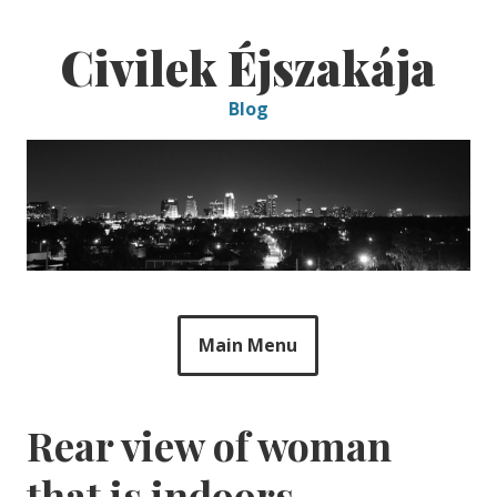
Skip
to
Civilek Éjszakája
content
Blog
Main Menu
Rear view of woman
that is indoors