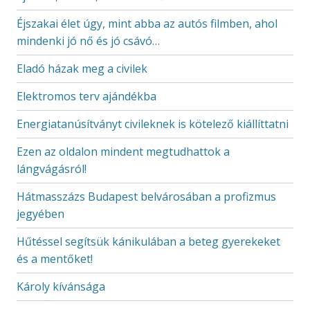
Éjszakai élet úgy, mint abba az autós filmben, ahol
mindenki jó nő és jó csávó…
Eladó házak meg a civilek
Elektromos terv ajándékba
Energiatanúsítványt civileknek is kötelező kiállíttatni
Ezen az oldalon mindent megtudhattok a
lángvágásról!
Hátmasszázs Budapest belvárosában a profizmus
jegyében
Hűtéssel segítsük kánikulában a beteg gyerekeket
és a mentőket!
Károly kívánsága