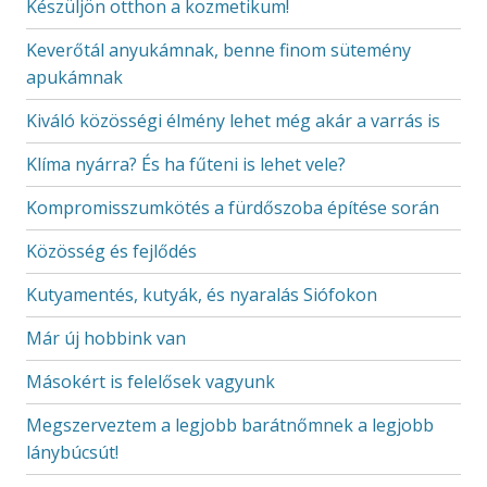
Készüljön otthon a kozmetikum!
Keverőtál anyukámnak, benne finom sütemény
apukámnak
Kiváló közösségi élmény lehet még akár a varrás is
Klíma nyárra? És ha fűteni is lehet vele?
Kompromisszumkötés a fürdőszoba építése során
Közösség és fejlődés
Kutyamentés, kutyák, és nyaralás Siófokon
Már új hobbink van
Másokért is felelősek vagyunk
Megszerveztem a legjobb barátnőmnek a legjobb
lánybúcsút!