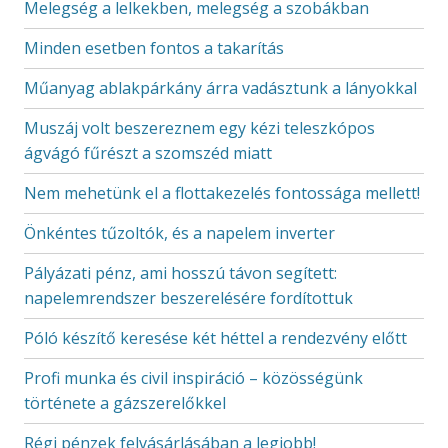
Melegség a lelkekben, melegség a szobákban
Minden esetben fontos a takarítás
Műanyag ablakpárkány árra vadásztunk a lányokkal
Muszáj volt beszereznem egy kézi teleszkópos
ágvágó fűrészt a szomszéd miatt
Nem mehetünk el a flottakezelés fontossága mellett!
Önkéntes tűzoltók, és a napelem inverter
Pályázati pénz, ami hosszú távon segített:
napelemrendszer beszerelésére fordítottuk
Póló készítő keresése két héttel a rendezvény előtt
Profi munka és civil inspiráció – közösségünk
története a gázszerelőkkel
Régi pénzek felvásárlásában a legjobb!