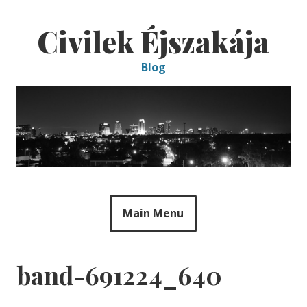
Skip
to
Civilek Éjszakája
content
Blog
Main Menu
band-691224_640