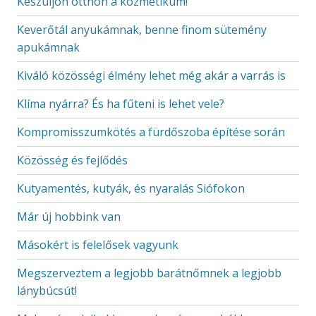
Készüljön otthon a kozmetikum!
Keverőtál anyukámnak, benne finom sütemény
apukámnak
Kiváló közösségi élmény lehet még akár a varrás is
Klíma nyárra? És ha fűteni is lehet vele?
Kompromisszumkötés a fürdőszoba építése során
Közösség és fejlődés
Kutyamentés, kutyák, és nyaralás Siófokon
Már új hobbink van
Másokért is felelősek vagyunk
Megszerveztem a legjobb barátnőmnek a legjobb
lánybúcsút!