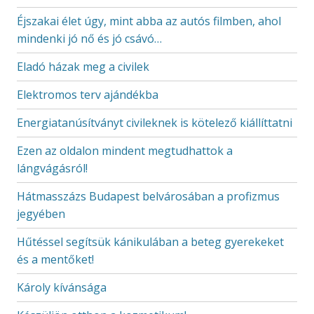
Éjszakai élet úgy, mint abba az autós filmben, ahol
mindenki jó nő és jó csávó…
Eladó házak meg a civilek
Elektromos terv ajándékba
Energiatanúsítványt civileknek is kötelező kiállíttatni
Ezen az oldalon mindent megtudhattok a
lángvágásról!
Hátmasszázs Budapest belvárosában a profizmus
jegyében
Hűtéssel segítsük kánikulában a beteg gyerekeket
és a mentőket!
Károly kívánsága