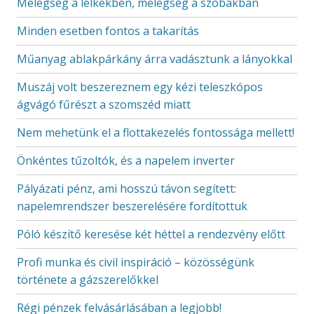
Melegség a lelkekben, melegség a szobákban
Minden esetben fontos a takarítás
Műanyag ablakpárkány árra vadásztunk a lányokkal
Muszáj volt beszereznem egy kézi teleszkópos
ágvágó fűrészt a szomszéd miatt
Nem mehetünk el a flottakezelés fontossága mellett!
Önkéntes tűzoltók, és a napelem inverter
Pályázati pénz, ami hosszú távon segített:
napelemrendszer beszerelésére fordítottuk
Póló készítő keresése két héttel a rendezvény előtt
Profi munka és civil inspiráció – közösségünk
története a gázszerelőkkel
Régi pénzek felvásárlásában a legjobb!