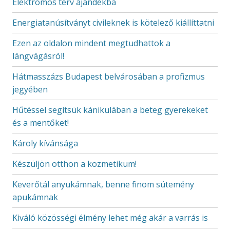
Elektromos terv ajándékba
Energiatanúsítványt civileknek is kötelező kiállíttatni
Ezen az oldalon mindent megtudhattok a
lángvágásról!
Hátmasszázs Budapest belvárosában a profizmus
jegyében
Hűtéssel segítsük kánikulában a beteg gyerekeket
és a mentőket!
Károly kívánsága
Készüljön otthon a kozmetikum!
Keverőtál anyukámnak, benne finom sütemény
apukámnak
Kiváló közösségi élmény lehet még akár a varrás is